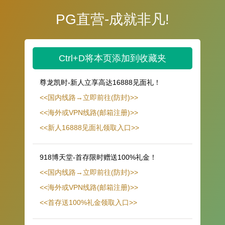
PG直营-成就非凡!
Ctrl+D将本页添加到收藏夹
尊龙凯时-新人立享高达16888见面礼！
<<国内线路→立即前往(防封)>>
<<海外或VPN线路(邮箱注册)>>
<<新人16888见面礼领取入口>>
918博天堂-首存限时赠送100%礼金！
<<国内线路→立即前往(防封)>>
<<海外或VPN线路(邮箱注册)>>
<<首存送100%礼金领取入口>>